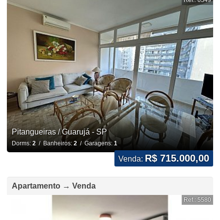
Ref.: 6349
Pitangueiras / Guarujá - SP
Dorms:
2
/ Banheiros:
2
/ Garagens:
1
R$ 715.000,00
Venda:
Apartamento → Venda
Ref.: 5580