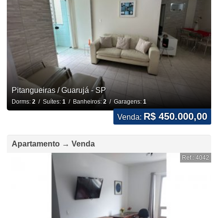
Pitangueiras / Guarujá - SP
Dorms:
2
/ Suítes:
1
/ Banheiros:
2
/ Garagens:
1
R$ 450.000,00
Venda:
Apartamento → Venda
Ref.: 4042