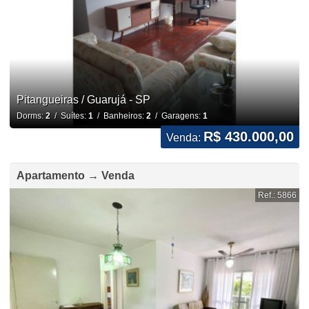
Pitangueiras / Guarujá - SP
Dorms:
2
/ Suítes:
1
/ Banheiros:
2
/ Garagens:
1
R$ 430.000,00
Venda:
Apartamento → Venda
Ref.: 5866