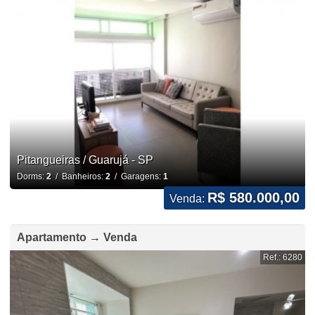
Pitangueiras / Guarujá - SP
Dorms:
2
/ Banheiros:
2
/ Garagens:
1
R$ 580.000,00
Venda:
Apartamento → Venda
Ref.: 6280