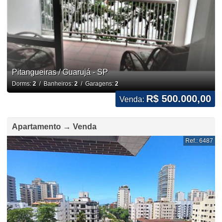
Pitangueiras / Guarujá - SP
Dorms:
2
/ Banheiros:
2
/ Garagens:
2
R$ 500.000,00
Venda:
Apartamento → Venda
Ref.: 6487