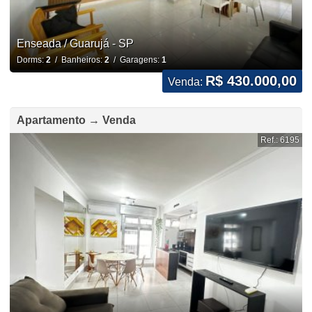
Enseada / Guarujá - SP
Dorms:
2
/ Banheiros:
2
/ Garagens:
1
R$ 430.000,00
Venda:
Apartamento → Venda
Ref.: 6195