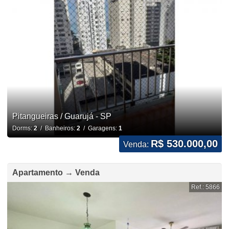
Pitangueiras / Guarujá - SP
Dorms:
2
/ Banheiros:
2
/ Garagens:
1
R$ 530.000,00
Venda:
Apartamento → Venda
Ref.: 5866