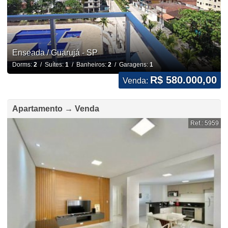
Enseada / Guarujá - SP
Dorms:
2
/ Suítes:
1
/ Banheiros:
2
/ Garagens:
1
R$ 580.000,00
Venda:
Apartamento → Venda
Ref.: 5959