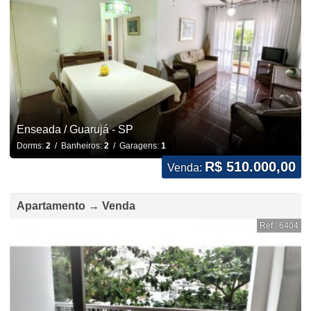
Enseada / Guarujá - SP
Dorms:
2
/ Banheiros:
2
/ Garagens:
1
R$ 510.000,00
Venda:
Apartamento → Venda
Ref.: 6404