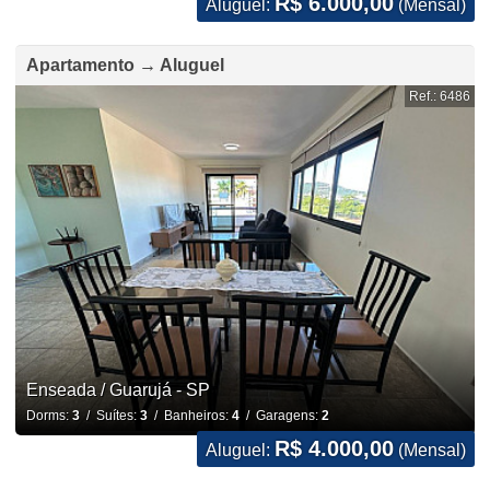
R$ 6.000,00
Aluguel:
(Mensal)
Apartamento → Aluguel
Ref.: 6486
Enseada / Guarujá - SP
Dorms:
3
/ Suítes:
3
/ Banheiros:
4
/ Garagens:
2
R$ 4.000,00
Aluguel:
(Mensal)