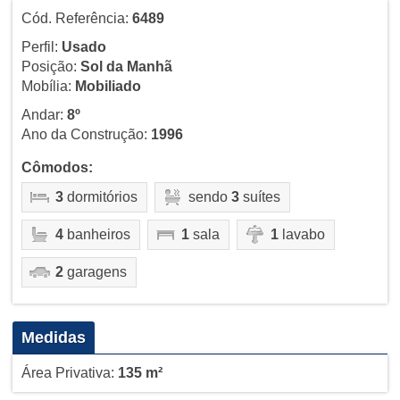
Cód. Referência:
6489
Perfil:
Usado
Posição:
Sol da Manhã
Mobília:
Mobiliado
Andar:
8º
Ano da Construção:
1996
Cômodos:
3
dormitórios
sendo
3
suítes
4
banheiros
1
sala
1
lavabo
2
garagens
Medidas
Área Privativa:
135 m²