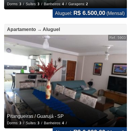
Dorms:
3
/ Suítes:
3
/ Banheiros:
4
/ Garagens:
2
R$ 6.500,00
Aluguel:
(Mensal)
Apartamento → Aluguel
Ref.: 5903
Pitangueiras / Guarujá - SP
Dorms:
3
/ Suítes:
3
/ Banheiros:
4
/