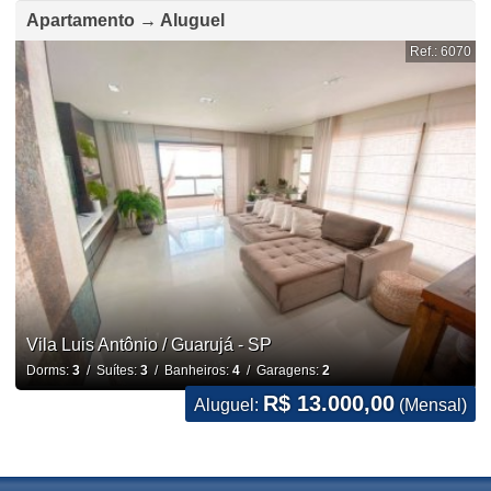
Apartamento → Aluguel
Ref.: 6070
Vila Luis Antônio / Guarujá - SP
Dorms:
3
/ Suítes:
3
/ Banheiros:
4
/ Garagens:
2
R$ 13.000,00
Aluguel:
(Mensal)