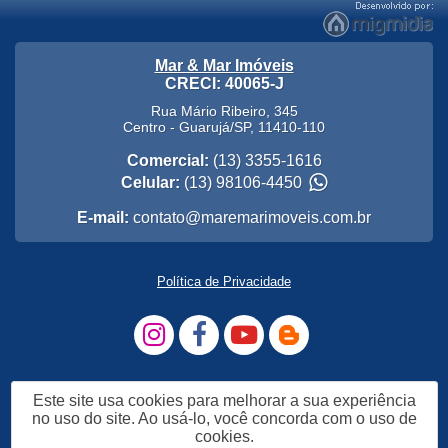
Mar & Mar Imóveis
CRECI: 40065-J
Rua Mário Ribeiro, 345
Centro
-
Guarujá
/
SP
,
11410-110
Comercial:
(13) 3355-1616
Celular:
(13) 98106-4450
E-mail:
contato@maremarimoveis.com.br
Política de Privacidade
Este site usa cookies para melhorar a sua experiência
no uso do site. Ao usá-lo, você concorda com o uso de
cookies.