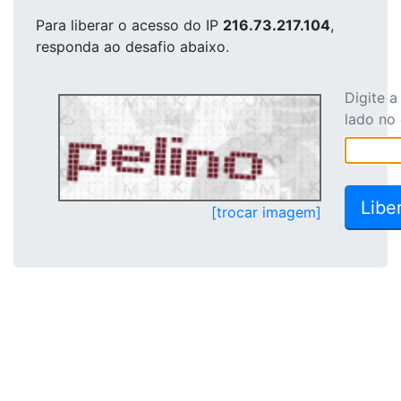
Para liberar o acesso
do IP
216.73.217.104
,
responda ao desafio abaixo.
Digite 
lado no
[trocar imagem]