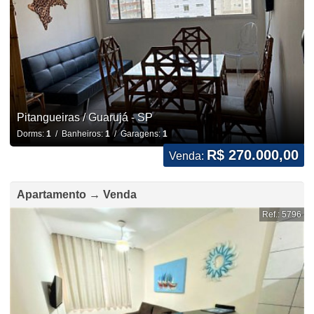
Pitangueiras / Guarujá - SP
Dorms:
1
/ Banheiros:
1
/ Garagens:
1
R$ 270.000,00
Venda:
Apartamento → Venda
Ref.: 5796