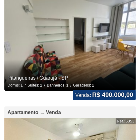
Pitangueiras / Guarujá - SP
Dorms:
1
/ Suítes:
1
/ Banheiros:
1
/ Garagens:
1
R$ 400.000,00
Venda:
Apartamento → Venda
Ref.: 6353