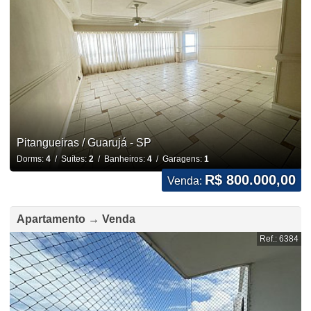
Pitangueiras / Guarujá - SP
Dorms:
4
/ Suítes:
2
/ Banheiros:
4
/ Garagens:
1
R$ 800.000,00
Venda:
Apartamento → Venda
Ref.: 6384