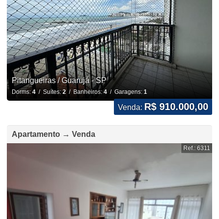
Pitangueiras / Guarujá - SP
Dorms:
4
/ Suítes:
2
/ Banheiros:
4
/ Garagens:
1
R$ 910.000,00
Venda:
Apartamento → Venda
Ref.: 6311