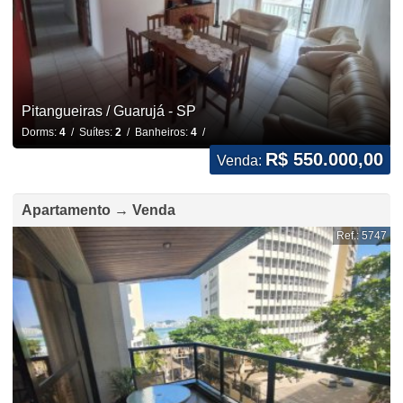
Pitangueiras / Guarujá - SP
Dorms:
4
/ Suítes:
2
/ Banheiros:
4
/
R$ 550.000,00
Venda:
Apartamento → Venda
Ref.: 5747