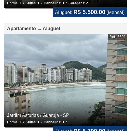
Dorms:
3
/ Suítes:
1
/ Banheiros:
3
/ Garagens:
2
R$ 5.500,00
Aluguel:
(Mensal)
Apartamento → Aluguel
Ref.: 6501
Jardim Astúrias / Guarujá - SP
Dorms:
3
/ Suítes:
1
/ Banheiros:
3
/
R$ 5.700,00