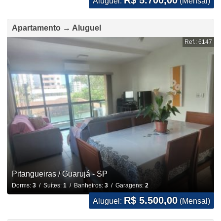
Aluguel:
(Mensal)
Apartamento → Aluguel
Ref.: 6147
Pitangueiras / Guarujá - SP
Dorms:
3
/ Suítes:
1
/ Banheiros:
3
/ Garagens:
2
R$ 5.500,00
Aluguel:
(Mensal)