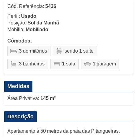
Cód. Referência:
5436
Perfil:
Usado
Posição:
Sol da Manhã
Mobília:
Mobiliado
Cômodos:
3
dormitórios
sendo
1
suíte
3
banheiros
1
sala
1
garagem
Medidas
Área Privativa:
145 m²
Descrição
Apartamento à 50 metros da praia das Pitangueiras.