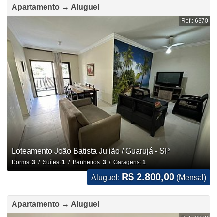
Apartamento → Aluguel
Ref.: 6370
Loteamento João Batista Julião / Guarujá - SP
Dorms:
3
/ Suítes:
1
/ Banheiros:
3
/ Garagens:
1
R$ 2.800,00
Aluguel:
(Mensal)
Apartamento → Aluguel