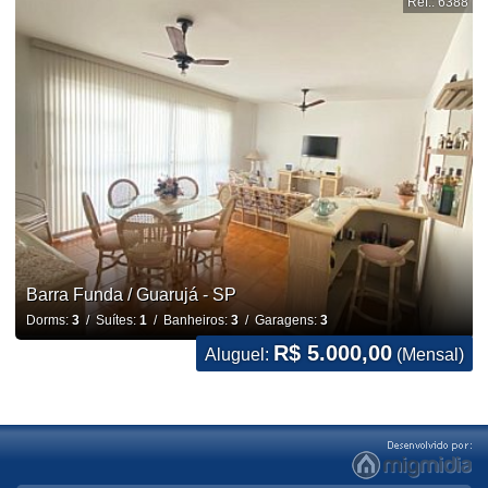
Ref.: 6388
Barra Funda / Guarujá - SP
Dorms:
3
/ Suítes:
1
/ Banheiros:
3
/ Garagens:
3
R$ 5.000,00
Aluguel:
(Mensal)