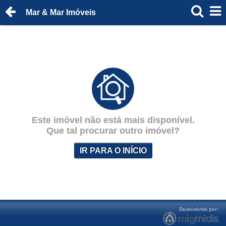
Mar & Mar Imóveis
Este imóvel não está mais disponível.
Que tal procurar outro imóvel?
IR PARA O INÍCIO