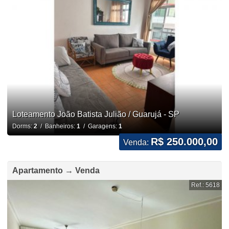
Loteamento João Batista Julião / Guarujá - SP
Dorms:
2
/ Banheiros:
1
/ Garagens:
1
R$ 250.000,00
Venda:
Apartamento → Venda
Ref.: 5618