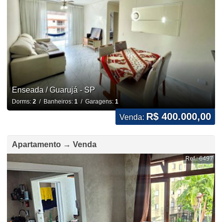
Enseada / Guarujá - SP
Dorms:
2
/ Banheiros:
1
/ Garagens:
1
R$ 400.000,00
Venda:
Apartamento → Venda
Ref.: 6497