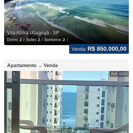
Vila Alzira / Guarujá - SP
Dorms:
2
/ Suítes:
2
/ Banheiros:
2
/
R$ 850.000,00
Venda:
Apartamento → Venda
Ref.: 6365