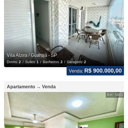
Vila Alzira / Guarujá - SP
Dorms:
2
/ Suítes:
1
/ Banheiros:
2
/ Garagens:
2
R$ 900.000,00
Venda:
Apartamento → Venda
Ref.: 5863