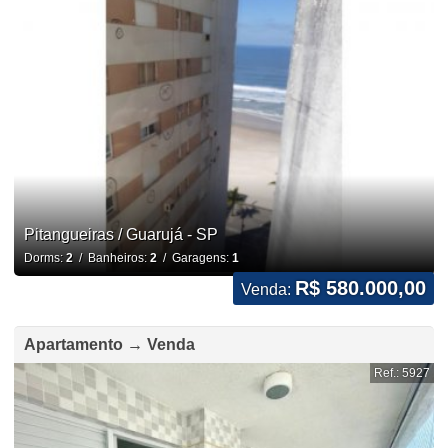
Pitangueiras / Guarujá - SP
Dorms:
2
/ Banheiros:
2
/ Garagens:
1
R$ 580.000,00
Venda:
Apartamento → Venda
Ref.: 5927