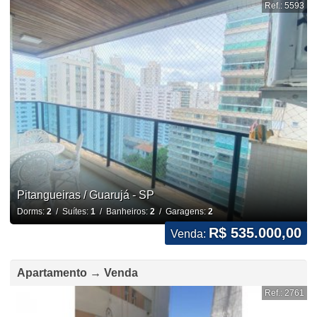
Ref.: 5593
Pitangueiras / Guarujá - SP
Dorms:
2
/ Suítes:
1
/ Banheiros:
2
/ Garagens:
2
R$ 535.000,00
Venda:
Apartamento → Venda
Ref.: 2761