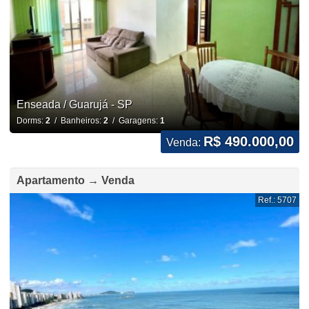
Enseada / Guarujá - SP
Dorms:
2
/ Banheiros:
2
/ Garagens:
1
R$ 490.000,00
Venda:
Apartamento → Venda
Ref.: 5707