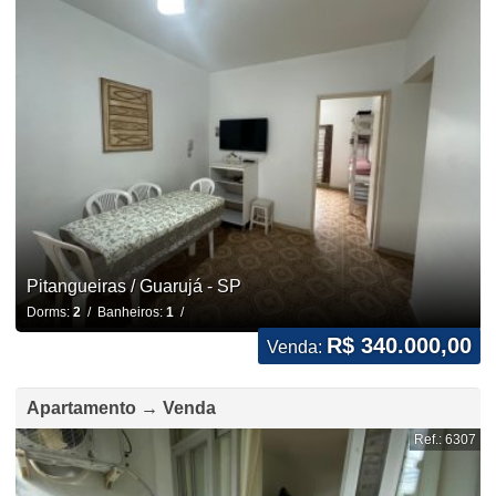
Pitangueiras / Guarujá - SP
Dorms:
2
/ Banheiros:
1
/
R$ 340.000,00
Venda:
Apartamento → Venda
Ref.: 6307