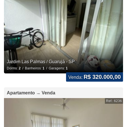
Jardim Las Palmas / Guarujá - SP
Dorms:
2
/ Banheiros:
1
/ Garagens:
1
R$ 320.000,00
Venda:
Apartamento → Venda
Ref.: 6236