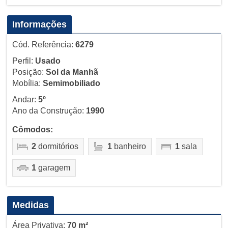
Informações
Cód. Referência:
6279
Perfil:
Usado
Posição:
Sol da Manhã
Mobília:
Semimobiliado
Andar:
5º
Ano da Construção:
1990
Cômodos:
2
dormitórios
1
banheiro
1
sala
1
garagem
Medidas
Área Privativa:
70 m²