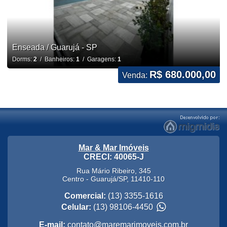
Enseada / Guarujá - SP
Dorms:
2
/ Banheiros:
1
/ Garagens:
1
R$ 680.000,00
Venda:
Mar & Mar Imóveis
CRECI: 40065-J
Rua Mário Ribeiro, 345
Centro
-
Guarujá
/
SP
,
11410-110
Comercial:
(13) 3355-1616
Celular:
(13) 98106-4450
E-mail:
contato@maremarimoveis.com.br