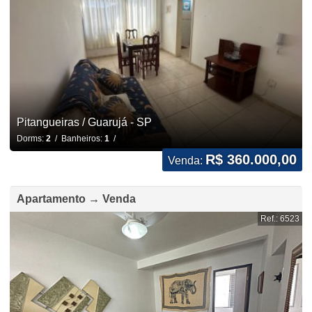
Pitangueiras / Guarujá - SP
Dorms:
2
/ Banheiros:
1
/
R$ 360.000,00
Venda:
Apartamento → Venda
Ref.: 6523