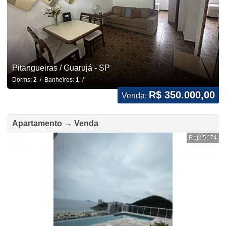
Pitangueiras / Guarujá - SP
Dorms:
2
/ Banheiros:
1
/
R$ 350.000,00
Venda:
Apartamento → Venda
Ref.: 5674