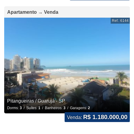
Apartamento → Venda
Ref.: 6144
Pitangueiras / Guarujá - SP
Dorms:
3
/ Suítes:
1
/ Banheiros:
3
/ Garagens:
2
R$ 1.180.000,00
Venda: