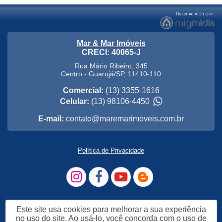
Mar & Mar Imóveis
CRECI: 40065-J
Rua Mário Ribeiro, 345
Centro
-
Guarujá
/
SP
,
11410-110
Comercial:
(13) 3355-1616
Celular:
(13) 98106-4450
E-mail:
contato@maremarimoveis.com.br
Política de Privacidade
Este site usa cookies para melhorar a sua experiência
no uso do site. Ao usá-lo, você concorda com o uso de