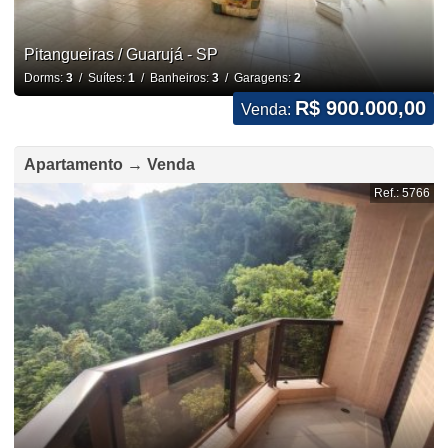
Pitangueiras / Guarujá - SP
Dorms:
3
/ Suítes:
1
/ Banheiros:
3
/ Garagens:
2
R$ 900.000,00
Venda:
Apartamento → Venda
Ref.: 5766