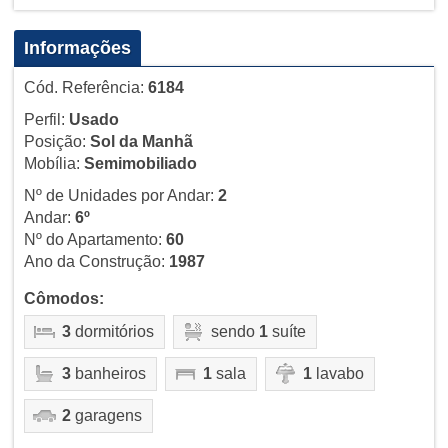
Informações
Cód. Referência:
6184
Perfil:
Usado
Posição:
Sol da Manhã
Mobília:
Semimobiliado
Nº de Unidades por Andar:
2
Andar:
6º
Nº do Apartamento:
60
Ano da Construção:
1987
Cômodos:
3
dormitórios
sendo
1
suíte
3
banheiros
1
sala
1
lavabo
2
garagens