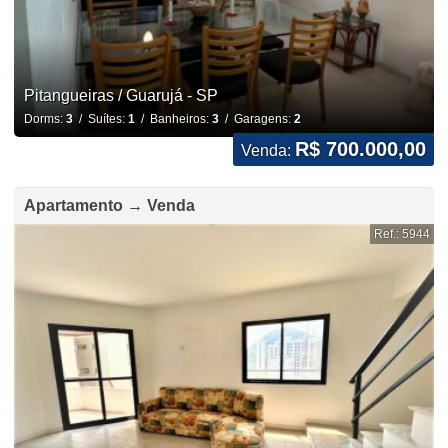
Pitangueiras / Guarujá - SP
Dorms:
3
/ Suítes:
1
/ Banheiros:
3
/ Garagens:
2
R$ 700.000,00
Venda:
Apartamento → Venda
Ref.: 5944