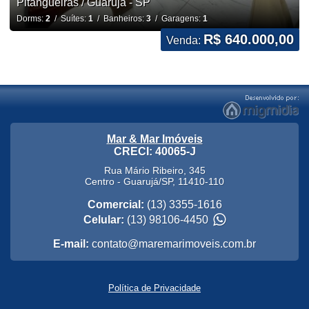
Pitangueiras / Guarujá - SP
Dorms:
2
/ Suítes:
1
/ Banheiros:
3
/ Garagens:
1
R$ 640.000,00
Venda:
Mar & Mar Imóveis
CRECI: 40065-J
Rua Mário Ribeiro, 345
Centro
-
Guarujá
/
SP
,
11410-110
Comercial:
(13) 3355-1616
Celular:
(13) 98106-4450
E-mail:
contato@maremarimoveis.com.br
Política de Privacidade