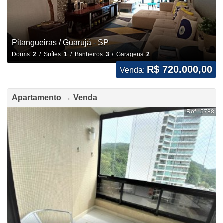
Pitangueiras / Guarujá - SP
Dorms:
2
/ Suítes:
1
/ Banheiros:
3
/ Garagens:
2
R$ 720.000,00
Venda:
Apartamento → Venda
Ref.: 5788