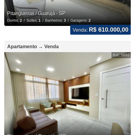
Pitangueiras / Guarujá - SP
Dorms:
2
/ Suítes:
1
/ Banheiros:
3
/ Garagens:
2
R$ 610.000,00
Venda:
Apartamento → Venda
Ref.: 5693