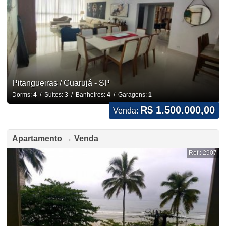
Pitangueiras / Guarujá - SP
Dorms:
4
/ Suítes:
3
/ Banheiros:
4
/ Garagens:
1
R$ 1.500.000,00
Venda:
Apartamento → Venda
Ref.: 2907